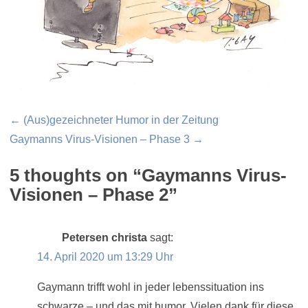
Beitragsnavigation
← (Aus)gezeichneter Humor in der Zeitung
Gaymanns Virus-Visionen – Phase 3 →
5 thoughts on “
Gaymanns Virus-
Visionen – Phase 2
”
Petersen christa
sagt:
14. April 2020 um 13:29 Uhr
Gaymann trifft wohl in jeder lebenssituation ins
schwarze – und das mit humor. Vielen dank für diese