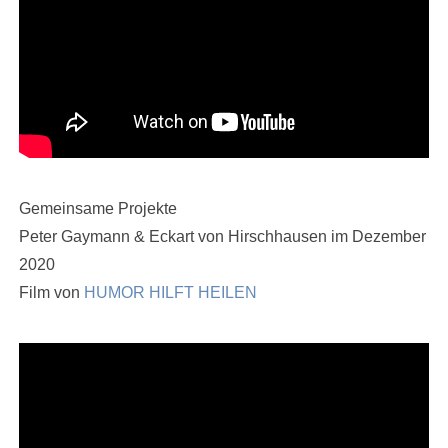
Gemeinsame Projekte
Peter Gaymann & Eckart von Hirschhausen im Dezember
2020
Film von
HUMOR HILFT HEILEN