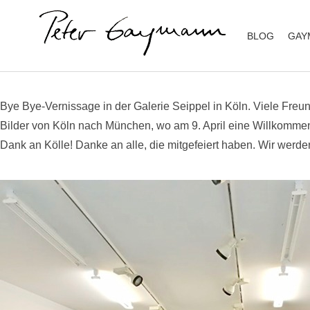
BLOG
GAY
Peter Gaymann
Skip
Bye Bye-Vernissage in der Galerie Seippel in Köln. Viele Fre
to
Bilder von Köln nach München, wo am 9. April eine Willkommen
content
Dank an Kölle! Danke an alle, die mitgefeiert haben. Wir werde